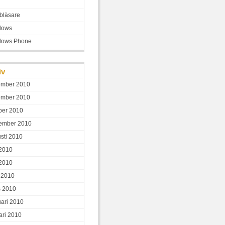
bläsare
dows
dows Phone
iv
ember 2010
ember 2010
ber 2010
ember 2010
sti 2010
 2010
2010
l 2010
 2010
uari 2010
ari 2010