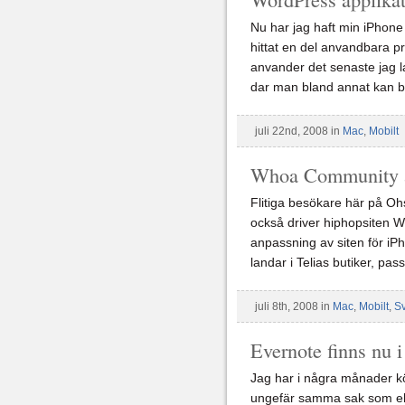
Nu har jag haft min iPhone
hittat en del anvandbara pr
anvander det senaste jag l
dar man bland annat kan 
juli 22nd, 2008 in
Mac
,
Mobilt
Whoa Community a
Flitiga besökare här på Ohs
också driver hiphopsiten 
anpassning av siten för i
landar i Telias butiker, pa
juli 8th, 2008 in
Mac
,
Mobilt
,
S
Evernote finns nu 
Jag har i några månader kö
ungefär samma sak som elle