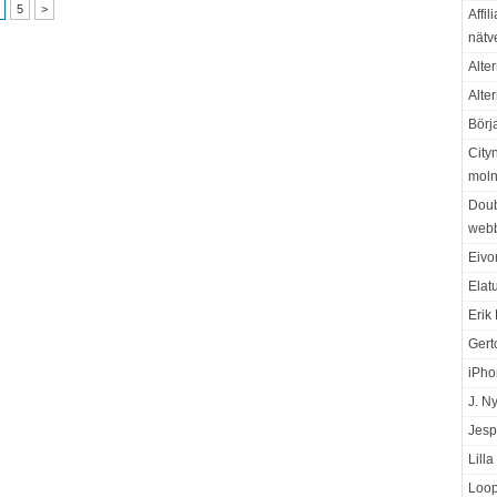
5
>
Affil
nätv
Alter
Alte
Börj
City
moln
Doub
web
Eivo
Elat
Erik
Gert
iPho
J. N
Jesp
Lill
Loop