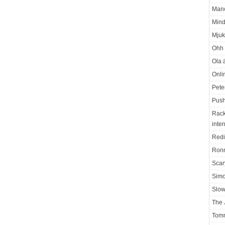
Manc
Mind
Mjuk
Ohh 
Ola ä
Onli
Pete
Push
Rack
inter
Redi
Ron
Scar
Sim
Slo
The 
Tomm