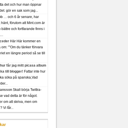
tta det och hur man öppnar
det. gör en sak som jag...
ob
… och 6 år senare, har
t hänt, förutom att Mint.com är
bättre och fortfarande finns i
...
 ceder
Här Här kommer en
a om: ””Om du tänker förvara
riet en längre period så se till
hur får jag mitt picasa album
aka till blogger!
Fattar inte hur
ska söka på spanska,Vad
der...
 jansson
Skall börja Twittra-
se vad detta är för något.
er om att skriva, men om
 Vi får...
kar