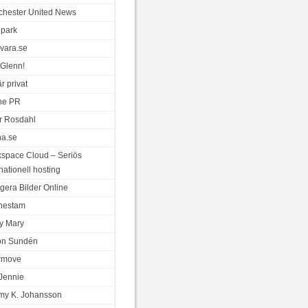
hester United News
park
vara.se
Glenn!
r privat
ne PR
r Rosdahl
a.se
space Cloud – Seriös
nationell hosting
gera Bilder Online
nestam
y Mary
on Sundén
wmove
Jennie
y K. Johansson