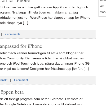
Ola
 3G i en vecka och har gatt igenom AppStore ordentligt och
ogram. Nya laggs till hela tiden och faktum ar att jag
Mar
addade ner just nu.. WordPress har slappt en app for iPhone
bade skapa nya […]
|
2 comments
npassad för iPhone
ohightech känner förmodligen till att vi som bloggar här
Whoa Community. Den senaste tiden har vi jobbat med en
Phone och iPod Touch och idag, några dagar innan iPhone 3G
ssar vi på att lansera! Designen har fräschats upp jämfört […]
venskt
|
1 comment
i öppen beta
rt ett trevligt program som heter Evernote. Evernote är
r Google Notebook. Evernote är gratis till skillnad mot