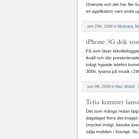
Onenote och det har fler fu
en applikation vars enda up
juni 25th, 2008 in
Mjukvara
,
Mo
iPhone 3G dök som
Få som läser teknikbloggar
ikväll och där presentera
tokigt hypade telefon kom
300h, lyssna på musik i 24
juni 9th, 2008 in
Mac
,
Mobilt
Telia kommer lanse
Det som många redan tippat b
dagsläget finns det knappt n
(mycket troligt, kanske ä
sälja mobilen i Sverige. Nu