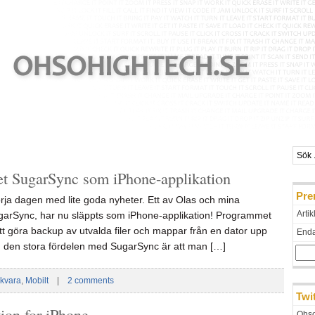
 SugarSync som iPhone-applikation
Pre
t börja dagen med lite goda nyheter. Ett av Olas och mina
Artik
ugarSync, har nu släppts som iPhone-applikation! Programmet
tt göra backup av utvalda filer och mappar från en dator upp
Endas
n den stora fördelen med SugarSync är att man […]
kvara
,
Mobilt
|
2 comments
Twi
ion for iPhone
Ohso