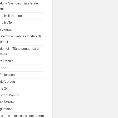
iator – Sveriges nya affiliate
erk
nativ till Hemnet
rnativeTo
a blogga
network – Sveriges första äkta
tjänst
le.net – Tjäna pengar på din
bsida
rs krönika
us.se
 Pettersson
olofs blogg
ne 24
ystrom Design
er Åström
a gumman
ia – I samma klass som Binero