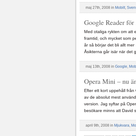
maj 27th, 2008 in
Mobilt
,
Sven
Google Reader för 
Med otaliga rykten om att
framtid, och mycket som pe
år så börjar det bli allt me
Åsikterna går isär när det 
maj 13th, 2008 in
Google
,
Mobi
Opera Mini – nu än
Efter ett kort uppehåll frå
av de absolut mest använd
version. Jag syftar på Ope
besökare minns att David 
april 9th, 2008 in
Mjukvara
,
Mo