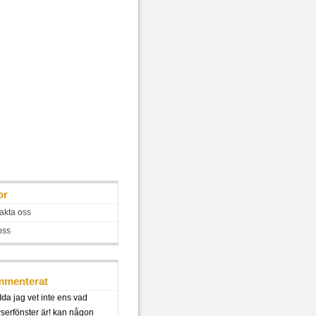
or
akta oss
oss
menterat
lda
jag vet inte ens vad
serfönster är! kan någon