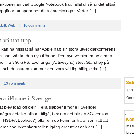
nktioner än vad Google Notebook har. Iallafall så är det alltså
pgift är att spara ner dina anteckningar. Varför […]
bilt
,
Web
|
10 comments
 väntat upp
 kan ha missat så har Apple haft sin stora utvecklarkonferens
des som väntat den nya iPhone. Den nya versionen av denna
mer ha 3G, GPS, Exchange (Activesync) stöd, Stand by på
h och dessutom kommer den vara väldigt billig, cirka […]
Sid
|
13 comments
Kont
ra iPhone i Sverige
Om 
lev idag officiellt: Telia släpper iPhone i Sverige! I
ågra detaljer alls att tillgå, t ex om det blir en 3G-version
Kom
ven HSDPA Evolved?) eller om de kommer ha ensamrätt att
mati
 drar nog rykteskarusellen igång ordentligt och det […]
brow