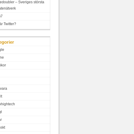
edoubler – Sveriges största
iatenätverk
m7
är Twitter?
egorier
gle
ne
ikor
vara
lt
hightech
gt
ar
skt