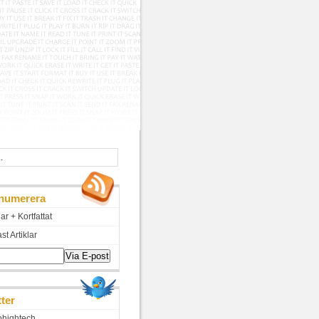
numerera
lar + Kortfattat
t Artiklar
tter
hightech