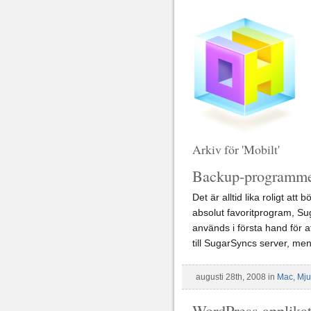
Arkiv för 'Mobilt'
Backup-programmet
Det är alltid lika roligt at
absolut favoritprogram, S
används i första hand för a
till SugarSyncs server, me
augusti 28th, 2008 in
Mac
,
Mju
WordPress applikat