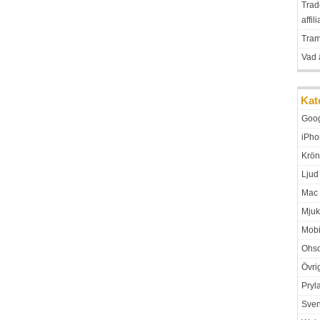
Trad
affil
Tra
Vad 
Kat
Goo
iPho
Krön
Ljud
Mac
Mjuk
Mobi
Ohso
Övri
Pryl
Sven