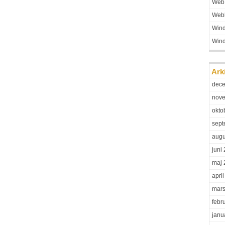
Web
Web
Win
Win
Ark
dec
nov
okto
sept
augu
juni
maj 
apri
mars
febr
janu