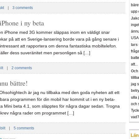
bäre
skt
|
3 comments
upp 
Jak
iPhone i ny beta
inge
ännu 
 en iPhone med 3G kommer släppas inom en väldigt snar
USA.
kar på att en Sverige-lansering borde vara på gång senare i
lars
r intressant att rapportera om denna fantastiska mobiltelefon.
fråg
gäller dess suveränitet men personligen så […]
batte
att...
lt
|
2 comments
Och 
tillb
nu bättre!
jag 
betry
n Ohsohightech är jag nu tillbaka med den goda nyheten att ett
ulla
bara programmen för din mobil har kommit ut i en ny beta-
och 
ra Mini beta 4.1, som släpptes för några dagar sedan. Trogna
Tyck
skrev några rader om programmet […]
vad??
bilt
|
5 comments
Län