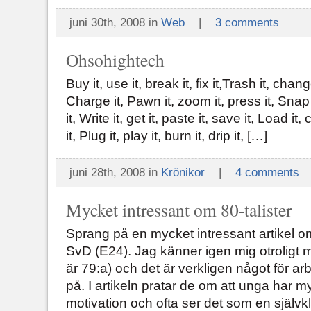
juni 30th, 2008 in
Web
|
3 comments
Ohsohightech
Buy it, use it, break it, fix it,Trash it, chan
Charge it, Pawn it, zoom it, press it, Snap 
it, Write it, get it, paste it, save it, Load it
it, Plug it, play it, burn it, drip it, […]
juni 28th, 2008 in
Krönikor
|
4 comments
Mycket intressant om 80-talister
Sprang på en mycket intressant artikel om
SvD (E24). Jag känner igen mig otroligt my
är 79:a) och det är verkligen något för ar
på. I artikeln pratar de om att unga har 
motivation och ofta ser det som en självk