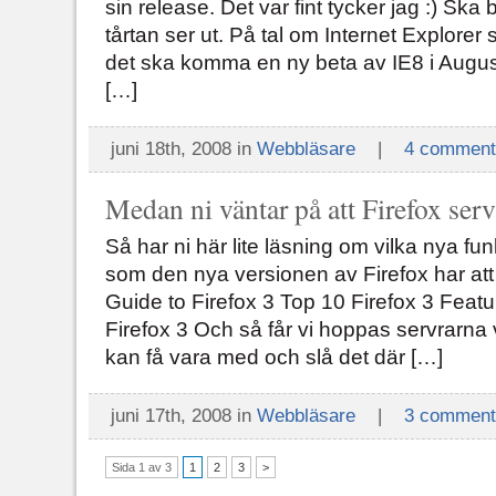
sin release. Det var fint tycker jag :) Ska b
tårtan ser ut. På tal om Internet Explorer 
det ska komma en ny beta av IE8 i August
[…]
juni 18th, 2008 in
Webbläsare
|
4 comment
Medan ni väntar på att Firefox ser
Så har ni här lite läsning om vilka nya fun
som den nya versionen av Firefox har att
Guide to Firefox 3 Top 10 Firefox 3 Featu
Firefox 3 Och så får vi hoppas servrarna
kan få vara med och slå det där […]
juni 17th, 2008 in
Webbläsare
|
3 comment
Sida 1 av 3
1
2
3
>