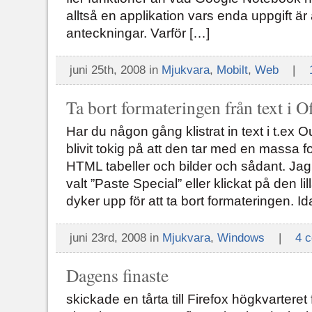
alltså en applikation vars enda uppgift är
anteckningar. Varför […]
juni 25th, 2008 in
Mjukvara
,
Mobilt
,
Web
|
Ta bort formateringen från text i Of
Har du någon gång klistrat in text i t.ex 
blivit tokig på att den tar med en massa f
HTML tabeller och bilder och sådant. Jag 
valt ”Paste Special” eller klickat på den l
dyker upp för att ta bort formateringen. Id
juni 23rd, 2008 in
Mjukvara
,
Windows
|
4 
Dagens finaste
skickade en tårta till Firefox högkvarteret f