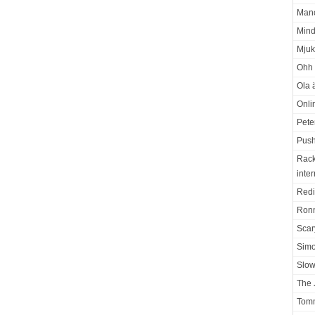
Manc
Mind
Mjuk
Ohh 
Ola ä
Onli
Pete
Push
Rack
inter
Redi
Ron
Scar
Sim
Slo
The 
Tomm