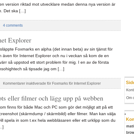
n version riktad mot utvecklare medan denna nya version är
n. Det ska […]
|
4 comments
net Explorer
äppte Foxmarks en alpha (det innan beta) av sin tjänst för
 även för Internet Explorer och nu i veckan så kom de en
värr så uppstod ett stort problem för mig. I en av de första
sohightech så tipsade jag om […]
Sid
|
Kommentarer inaktiverade
för Foxmarks för Internet Explorer
Kont
ots eller filmer och lägg upp på webben
Om 
som finns för både Mac och PC som gör det möjligt att på ett
screenshot (skärmdump / skärmbild) eller filmer. Man kan välja
Kom
ill spela in som t.ex hela webbläsaren eller ett urklipp som du
mati
…]
brow