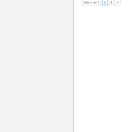
Sida 1 av 2
1
2
>