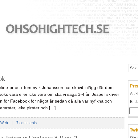
ok
Pre
line-pr och Tommy k Johansson har skrivit inlägg där dom
Artik
oks vara eller icke vara om ska vi säga 3-4 år. Jesper skriver
 för Facebook för något år sedan då alla var nyfikna och
Endas
kamrater, leka pirater och […]
,
Web
|
7 comments
Twi
 på Internet Explorer 8 Beta 2
Ohso