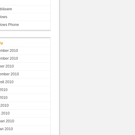
bläsare
dows
dows Phone
iv
ember 2010
ember 2010
ber 2010
ember 2010
sti 2010
 2010
2010
l 2010
 2010
uari 2010
ari 2010