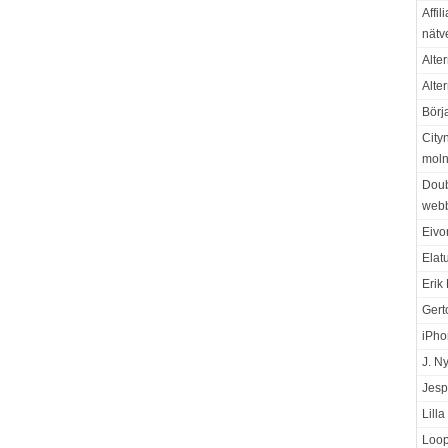
Affil
nätv
Alter
Alte
Börj
City
moln
Doub
web
Eivo
Elat
Erik
Gert
iPho
J. N
Jesp
Lill
Loop