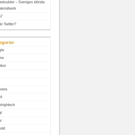
edoubler – Sveriges största
iatenätverk
m7
är Twitter?
egorier
gle
ne
ikor
vara
lt
hightech
gt
ar
skt