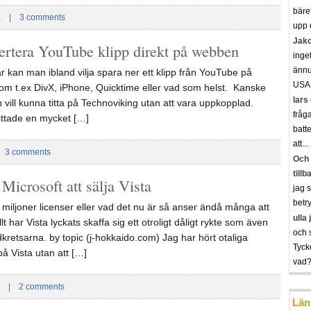
bäre
a
|
3 comments
upp 
Jak
ertera YouTube klipp direkt på webben
inge
ännu 
r kan man ibland vilja spara ner ett klipp från YouTube på
USA.
som t.ex DivX, iPhone, Quicktime eller vad som helst. Kanske
lars
vill kunna titta på Technoviking utan att vara uppkopplad.
fråg
 hittade en mycket […]
batte
att...
|
3 comments
Och 
tillb
 Microsoft att sälja Vista
jag 
betry
 miljoner licenser eller vad det nu är så anser ändå många att
ulla
lt har Vista lyckats skaffa sig ett otroligt dåligt rykte som även
och 
rdkretsarna. by topic (j-hokkaido.com) Jag har hört otaliga
Tyck
på Vista utan att […]
vad??
|
2 comments
Län