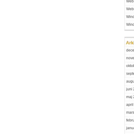
Web
Web
Win
Win
Ark
dec
nov
okto
sept
augu
juni
maj 
apri
mars
febr
janu