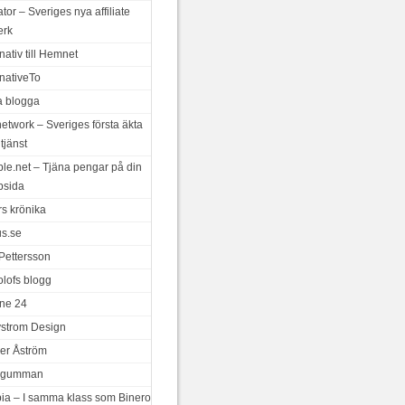
iator – Sveriges nya affiliate
erk
nativ till Hemnet
rnativeTo
a blogga
network – Sveriges första äkta
tjänst
le.net – Tjäna pengar på din
bsida
rs krönika
us.se
 Pettersson
olofs blogg
ne 24
ystrom Design
er Åström
a gumman
ia – I samma klass som Binero