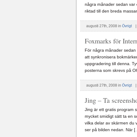
några månader sedan var e
riktad till den breda massa
augusti 27th, 2008 in
Övrigt
Foxmarks för Inter
För några månader sedan sl
att synkronisera bokmärken
uppgradering till denna. Ty
posterna som skrevs på Oh
augusti 27th, 2008 in
Övrigt
Jing – Ta screensh
Jing är ett gratis program 
mycket smidigt sätt ta en 
vilka delar av skärmen du v
ser på bilden nedan. När [