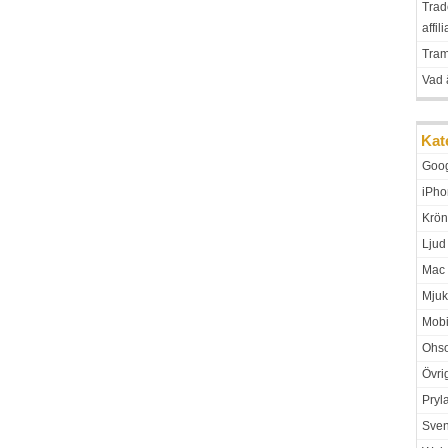
Trad
affil
Tra
Vad 
Kat
Goo
iPho
Krön
Ljud
Mac
Mjuk
Mobi
Ohso
Övri
Pryl
Sven