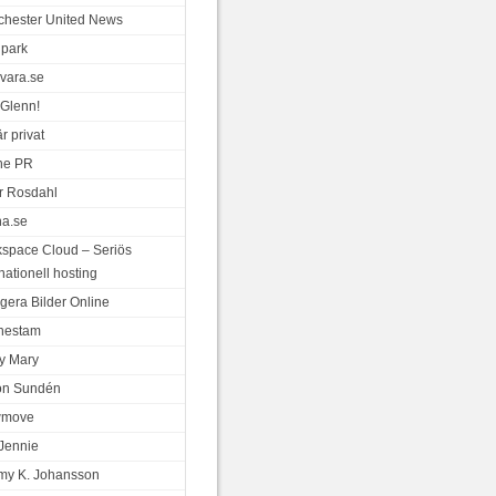
hester United News
park
vara.se
Glenn!
r privat
ne PR
r Rosdahl
a.se
space Cloud – Seriös
nationell hosting
gera Bilder Online
nestam
y Mary
on Sundén
wmove
Jennie
y K. Johansson