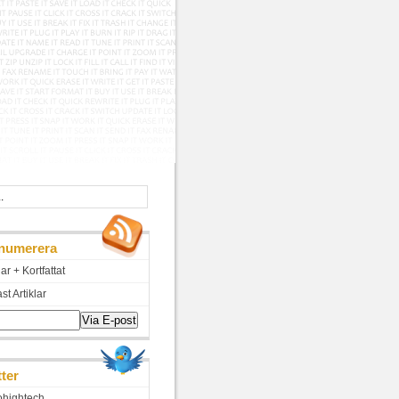
numerera
lar + Kortfattat
t Artiklar
tter
hightech