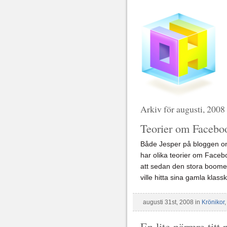
Arkiv för augusti, 2008
Teorier om Facebo
Både Jesper på bloggen on
har olika teorier om Facebo
att sedan den stora boomen
ville hitta sina gamla klass
augusti 31st, 2008 in
Krönikor
En lite närmre titt