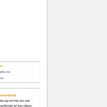
or
akta oss
oss
menterat
lda
jag vet inte ens vad
serfönster är! kan någon