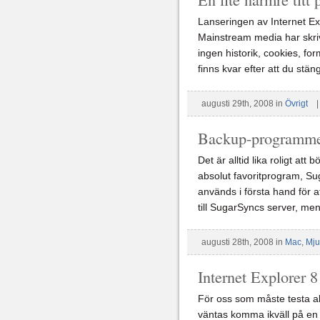
Lanseringen av Internet Ex
Mainstream media har skriv
ingen historik, cookies, fo
finns kvar efter att du stä
augusti 29th, 2008 in
Övrigt
Backup-programmet
Det är alltid lika roligt at
absolut favoritprogram, S
används i första hand för a
till SugarSyncs server, me
augusti 28th, 2008 in
Mac
,
Mju
Internet Explorer 8
För oss som måste testa all
väntas komma ikväll på en 