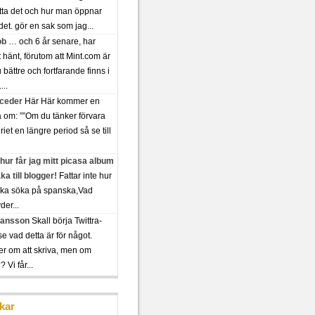
tta det och hur man öppnar
det. gör en sak som jag...
ob
… och 6 år senare, har
t hänt, förutom att Mint.com är
bättre och fortfarande finns i
...
 ceder
Här Här kommer en
a om: ””Om du tänker förvara
riet en längre period så se till
hur får jag mitt picasa album
aka till blogger!
Fattar inte hur
ska söka på spanska,Vad
der...
 jansson
Skall börja Twittra-
se vad detta är för något.
er om att skriva, men om
 Vi får...
kar