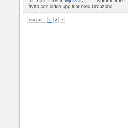
juli 10th, 2009 in
Mjukvara
|
Kommentarer i
flytta och ladda upp filer med Dropzone
Sida 1 av 2
1
2
>