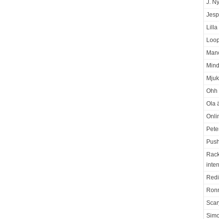
J. N
Jesp
Lill
Loop
Manc
Mind
Mjuk
Ohh 
Ola ä
Onli
Pete
Push
Rack
inter
Redi
Ron
Scar
Sim