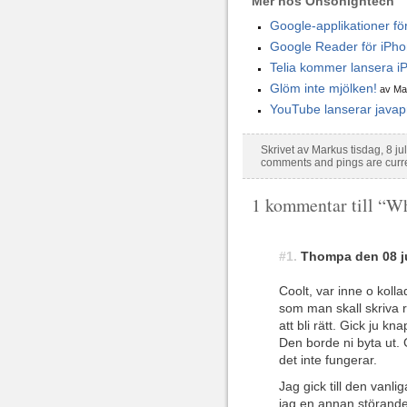
Mer hos Ohsohightech
Google-applikationer fö
Google Reader för iPho
Telia kommer lansera i
Glöm inte mjölken!
av Mar
YouTube lanserar javap
Skrivet av Markus tisdag, 8 ju
comments and pings are curre
1 kommentar till “W
#1.
Thompa den 08 jul
Coolt, var inne o koll
som man skall skriva rä
att bli rätt. Gick ju k
Den borde ni byta ut.
det inte fungerar.
Jag gick till den vanli
jag en annan störande 