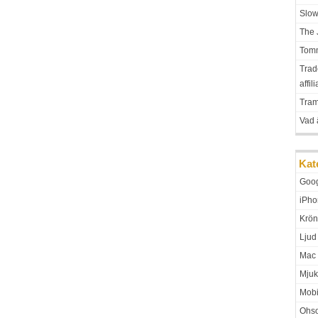
Slo
The 
Tomm
Trad
affil
Tra
Vad 
Kat
Goo
iPho
Krön
Ljud
Mac
Mjuk
Mobi
Ohso