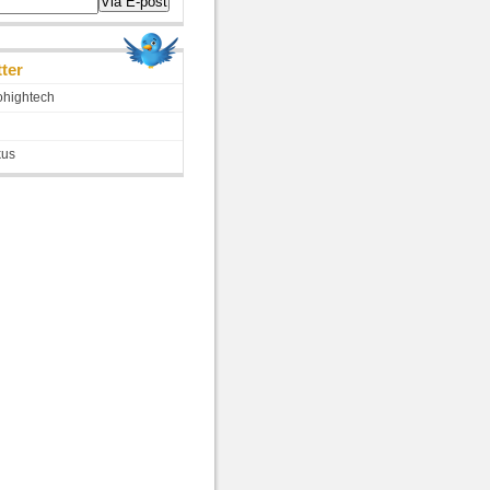
tter
hightech
kus