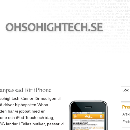
npassad för iPhone
sohightech känner förmodligen till
så driver hiphopsiten Whoa
Pre
den har vi jobbat med en
Artik
hone och iPod Touch och idag,
Endas
 landar i Telias butiker, passar vi