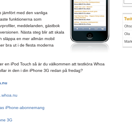
p jämfört med den vanliga
Twi
igaste funktionerna som
rprofiler, meddelanden, gästbok
Ohso
ersionen. Nästa steg blir att skala
Ola
ch släppa en mer allmän mobil
Mar
er bra ut i de flesta moderna
ler en iPod Touch så är du välkommen att testköra Whoa
ollar in den i din iPhone 3G redan på fredag?
a.nu
s.whoa.nu
elias iPhone-abonnemang
hone 3G