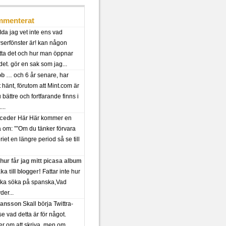
menterat
lda
jag vet inte ens vad
serfönster är! kan någon
tta det och hur man öppnar
det. gör en sak som jag...
ob
… och 6 år senare, har
t hänt, förutom att Mint.com är
bättre och fortfarande finns i
...
 ceder
Här Här kommer en
a om: ””Om du tänker förvara
riet en längre period så se till
hur får jag mitt picasa album
aka till blogger!
Fattar inte hur
ska söka på spanska,Vad
der...
 jansson
Skall börja Twittra-
se vad detta är för något.
er om att skriva, men om