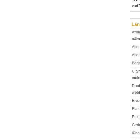
vad??
Län
Affil
nätv
Alter
Alte
Börj
City
moln
Doub
web
Eivo
Elat
Erik
Gert
iPho