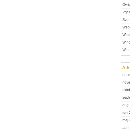
Övri
Pryl
Sven
Web
Web
Win
Win
Ark
dec
nov
okto
sept
augu
juni
maj 
apri