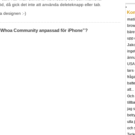
d, då gick det inte att använda deleteknapp eller tab.
Kom
ya designen :-)
mati
brow
ll “Whoa Community anpassad för iPhone”?
bäre
upp 
Jak
inge
ännu 
USA.
lars
fråg
batte
att...
Och 
tillb
jag 
betry
ulla
och 
Tyck