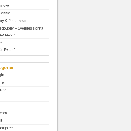
wmove
Jennie
y K. Johansson
edoubler – Sveriges största
iatenätverk
m7
är Twitter?
egorier
gle
ne
ikor
vara
lt
hightech