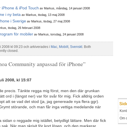
r iPhone & iPod Touch
av Markus, måndag, 14 januari 2008
ne i ny beta
av Markus, tisdag, 13 maj 2008
Phone i Sverige
av Markus, tisdag, 27 maj 2008
kus, tisdag, 26 februari 2008
rogram för mobiler
av Markus, torsdag, 24 januari 2008
li 2008 kl 09:23 och arkiverades i
Mac
,
Mobilt
,
Svenskt
. Both
ntly closed.
hoa Community anpassad för iPhone”
i 2008, kl 15:07
ade precis. Tänkte regga mig först, men den där grunkan
tt ord i (längst ner) var för svår för mig. Fick alldrig orden
nappt att se vad det stod (ja, jag genereade nya flera ggr).
Sid
 Grymt störande, och man får inga vettiga medelande när
Kont
Om 
ga sidan o reggade mig istället, betydligt lättare. Men där fick
sak. När man skrivit för kort lösen, och den markerar