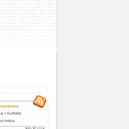
numerera
lar + Kortfattat
t Artiklar