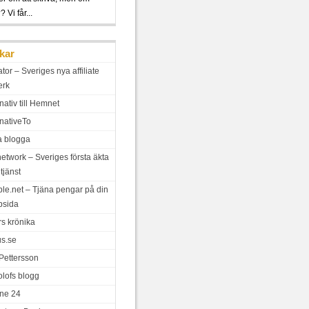
 Vi får...
kar
iator – Sveriges nya affiliate
erk
nativ till Hemnet
rnativeTo
a blogga
network – Sveriges första äkta
tjänst
le.net – Tjäna pengar på din
bsida
rs krönika
us.se
 Pettersson
olofs blogg
ne 24