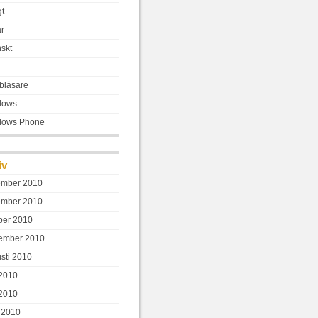
gt
ar
skt
bläsare
dows
dows Phone
iv
ember 2010
ember 2010
ber 2010
ember 2010
sti 2010
 2010
2010
l 2010