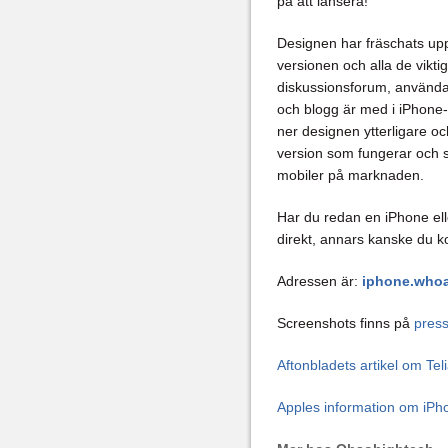
på att lansera!
Designen har fräschats up
versionen och alla de vikt
diskussionsforum, använda
och blogg är med i iPhone-v
ner designen ytterligare o
version som fungerar och s
mobiler på marknaden.
Har du redan en iPhone el
direkt, annars kanske du k
Adressen är:
iphone.who
Screenshots finns på
pres
Aftonbladets artikel om T
Apples information om iP