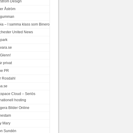
ystrom Design
er Åström
a gumman
ia – I samma klass som Binero
hester United News
park
vara.se
Glenn!
r privat
ne PR
r Rosdahl
a.se
space Cloud – Seriös
nationell hosting
gera Bilder Online
nestam
y Mary
on Sundén