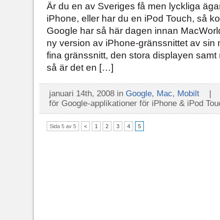
Är du en av Sveriges få men lyckliga ägar
iPhone, eller har du en iPod Touch, så k
Google har så här dagen innan MacWorl
ny version av iPhone-gränssnittet av sin 
fina gränssnitt, den stora displayen samt
så är det en […]
januari 14th, 2008 in
Google
,
Mac
,
Mobilt
för Google-applikationer för iPhone & iPod Tou
Sida 5 av 5
<
1
2
3
4
5