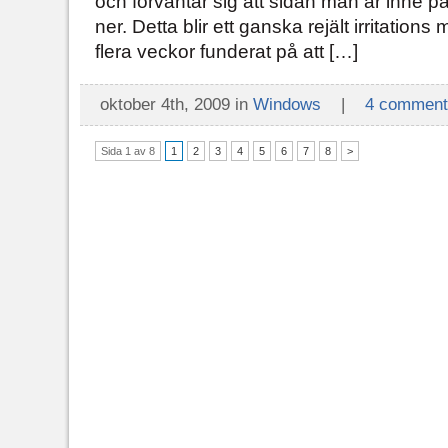
och förväntar sig att sidan man är inne p
ner. Detta blir ett ganska rejält irritation
flera veckor funderat på att […]
oktober 4th, 2009 in
Windows
|
4 comment
Sida 1 av 8
1
2
3
4
5
6
7
8
>