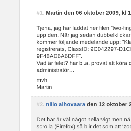
#1.
Martin den 06 oktober 2009, kl 
Tjena, jag har laddat ner filen ”two-fi
upp den. När jag sedan dubbelklicka
kommer följande medelande upp: ”Kla
registrerats, ClassID: 9C042297-D
9F48AD6A6DFF”.
Vad är felet? har bl.a. provat att kör
administratör…
mvh
Martin
#2.
niilo alhovaara
den 12 oktober 2
Det här är väl något hellarvigt men nä
scrolla (Firefox) så blir det som att ‘zo