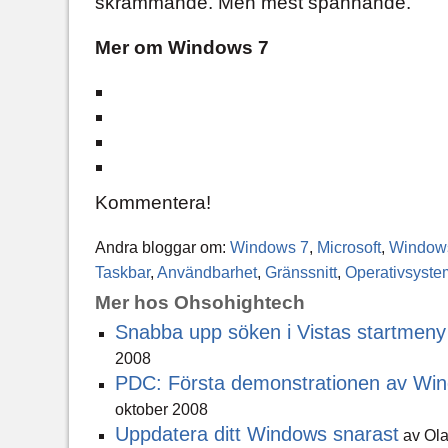
skrämmande. Men mest spännande.
Mer om Windows 7
Kommentera!
Andra bloggar om:
Windows 7
,
Microsoft
,
Window
Taskbar
,
Användbarhet
,
Gränssnitt
,
Operativsyste
Mer hos Ohsohightech
Snabba upp söken i Vistas startmeny
2008
PDC: Första demonstrationen av Wi
oktober 2008
Uppdatera ditt Windows snarast
av Ola