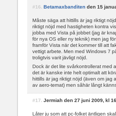
#16.
Betamaxbanditen
den 15 janua
Måste säga att hittills är jag riktigt n
riktigt nöjd med hastigheten kontra vi
jobba med Vista på jobbet (jag är kn
för nya OS eller ny teknik) men jag för
framför Vista när det kommer till att fa
vettigt arbete. Men med Windows 7 p
troligtvis varit jävligt nöjd.
Dock är det lite svårkontrollerat med
det är kanske inte helt optimalt att kö
hittills är jag riktigt nöjd (även om jag a
av aero-temat) men såhär långt känns 
#17.
Jermiah den 27 juni 2009, kl 1
Låter ju som att pc-folket äntligen ska