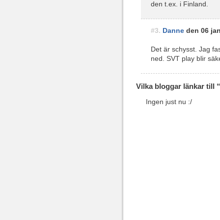
den t.ex. i Finland.
#3.
Danne
den 06 jan
Det är schysst. Jag fa
ned. SVT play blir säke
Vilka bloggar länkar till
Ingen just nu :/