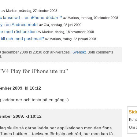
e
av Markus, måndag, 27 oktober 2008
c lanserad – en iPhone-dödare?
av Markus, torsdag, 02 oktober 2008
y i en Android mobil
av Ola, onsdag, 03 juni 2009
ne med röstfunktion
av Markus, tisdag, 18 november 2008
till och med pushmail?
av Markus, tisdag, 22 januari 2008
8 december 2009 kl 23:30 och arkiverades i
Svenskt
. Both comments
d.
TV4 Play för iPhone ute nu”
mber 2009, kl 10:12
g laddar ner och testa på en gång:-)
Sid
mber 2009, kl 10:12
Kont
 Jag skulle så gärna ladda ner applikationen men den finns
Om 
iTunes butiken – tacksam för hjälp och råd, hur man kan få