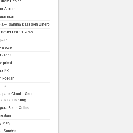
ystrom Design
er Åström
a gumman
ia – I samma klass som Binero
hester United News
park
vara.se
Glenn!
r privat
ne PR
r Rosdahl
a.se
space Cloud – Seriös
nationell hosting
gera Bilder Online
nestam
y Mary
on Sundén