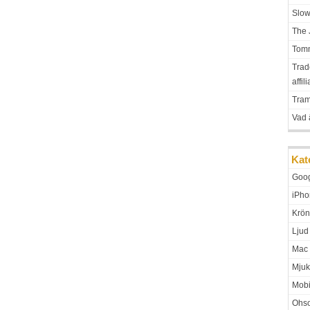
Slo
The 
Tomm
Trad
affil
Tra
Vad 
Kat
Goo
iPho
Krön
Ljud
Mac
Mjuk
Mobi
Ohso