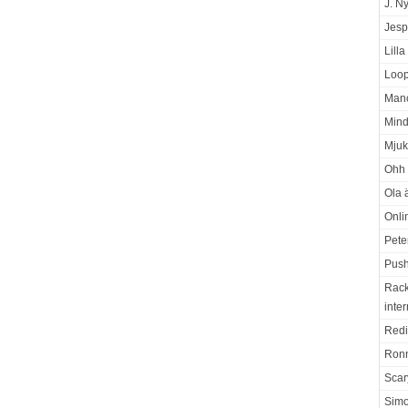
J. N
Jesp
Lill
Loop
Manc
Mind
Mjuk
Ohh 
Ola ä
Onli
Pete
Push
Rack
inter
Redi
Ron
Scar
Sim