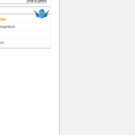
tter
hightech
kus