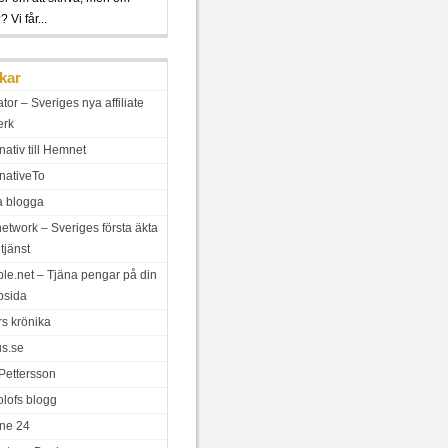
 Vi får...
kar
iator – Sveriges nya affiliate
erk
nativ till Hemnet
rnativeTo
a blogga
network – Sveriges första äkta
tjänst
le.net – Tjäna pengar på din
bsida
rs krönika
us.se
 Pettersson
olofs blogg
ne 24