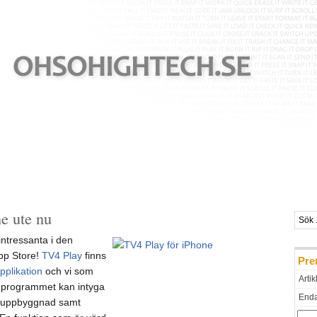
e ute nu
intressanta i den
pp Store!
TV4 Play
finns
Pre
pplikation
och vi som
Artik
a programmet kan intyga
Endas
s uppbyggnad samt