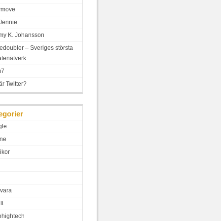
wmove
Jennie
y K. Johansson
edoubler – Sveriges största
iatenätverk
m7
är Twitter?
egorier
gle
ne
ikor
vara
lt
hightech