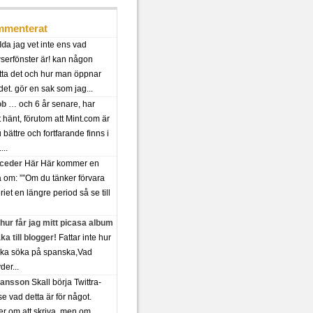
menterat
lda
jag vet inte ens vad
serfönster är! kan någon
tta det och hur man öppnar
det. gör en sak som jag...
ob
… och 6 år senare, har
t hänt, förutom att Mint.com är
bättre och fortfarande finns i
...
 ceder
Här Här kommer en
a om: ””Om du tänker förvara
riet en längre period så se till
hur får jag mitt picasa album
aka till blogger!
Fattar inte hur
ska söka på spanska,Vad
der...
 jansson
Skall börja Twittra-
se vad detta är för något.
er om att skriva, men om