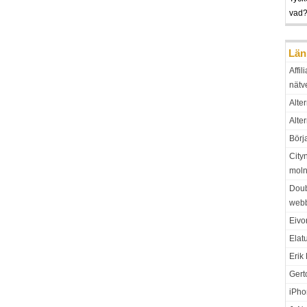
vad??
Län
Affil
nätv
Alter
Alte
Börj
City
moln
Doub
web
Eivo
Elat
Erik
Gert
iPho