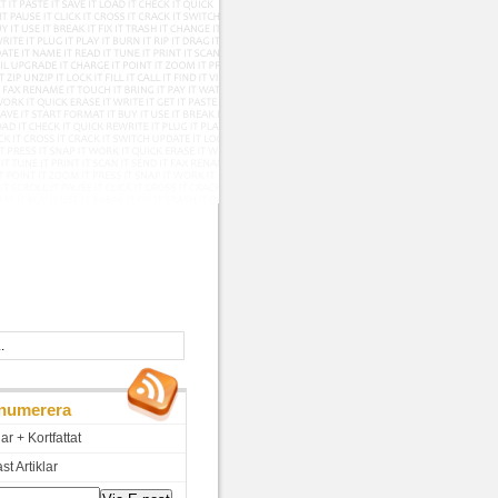
numerera
lar + Kortfattat
t Artiklar