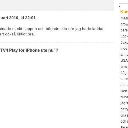
Kom
uari 2010, kl 22:01
mati
brow
stnade direkt i appen och började titta när jag hade laddat
bäre
rt också riktigt bra.
upp 
Jak
inge
 “TV4 Play för iPhone ute nu”?
ännu 
USA.
lars
fråg
batte
att...
Och 
tillb
jag 
betry
ulla
och 
Tyck