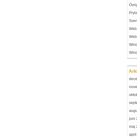
Övri
Pryl
Sven
Web
Web
Win
Win
Ark
dec
nov
okto
sept
augu
juni
maj 
apri