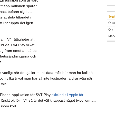
a. En funktion som är värd
 att applikationen sparar
ast befann sig i ett
Twi
 avsluta tittandet i
att uteruppta det igen
Ohso
Ola
Mar
ar TV4 rättigheter att
ud via TV4 Play vilket
 jag fram emot att då och
yhetssändningarna och
n.
vanligt när det gäller mobil datatrafik bör man ha koll på
h vilka tillval man har så inte kostnaderna drar iväg när
wifi.
iPhone-applikation för SVT Play
skickad till Apple för
 färskt ok för TV4 så är det väl knappast något tvivel om att
inom kort.