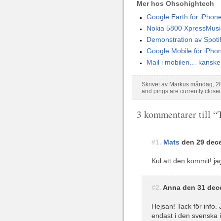
Mer hos Ohsohightech
Google Earth för iPhon
Nokia 5800 XpressMusi
Demonstration av Spotif
Google Mobile för iPho
Mail i mobilen… kanske 
Skrivet av Markus måndag, 2
and pings are currently close
3 kommentarer till “
#1.
Mats
den 29 dece
Kul att den kommit! ja
#2.
Anna den 31 dece
Hejsan! Tack för info.
endast i den svenska 