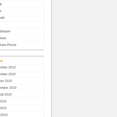
gt
ar
skt
bläsare
dows
dows Phone
iv
ember 2010
ember 2010
ber 2010
ember 2010
sti 2010
 2010
2010
l 2010