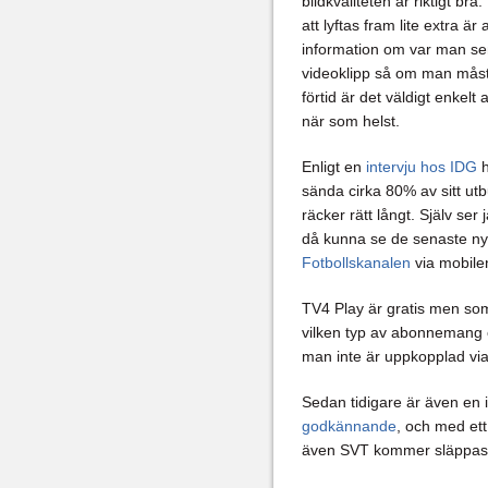
bildkvaliteten är riktigt br
att lyftas fram lite extra är
information om var man sen
videoklipp så om man måste
förtid är det väldigt enkelt 
när som helst.
Enligt en
intervju hos IDG
h
sända cirka 80% av sitt utb
räcker rätt långt. Själv ser
då kunna se de senaste n
Fotbollskanalen
via mobile
TV4 Play är gratis men som 
vilken typ av abonnemang oc
man inte är uppkopplad via 
Sedan tidigare är även en 
godkännande
, och med ett
även SVT kommer släppas 