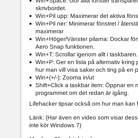
Win+Space: Gör alla fönster transpare
skrivbordet.
Win+Pil upp: Maximerar det aktiva föns
Win+Pil ner: Minimerar fönstret / återstä
maximerar
Win+Höger/Vänster pilarna: Dockar fönstr
Aero Snap funktionen.
Win+T: Scrollar igenom allt i taskbaren.
Win+P: Ger en lista på alternativ kring 
hur man vill visa saker och ting på en p
Win+(+/-): Zooma in/ut
Shift+Click a taskbar item: Öppnar en 
programmet om det redan är igång.
Lifehacker tipsar också om hur man kan få
Länk: (Har även en video som visar des
inte kör Windows 7)