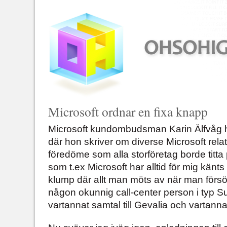
Microsoft ordnar en fixa knapp
Microsoft kundombudsman Karin Älfvåg 
där hon skriver om diverse Microsoft rel
föredöme som alla storföretag borde titta 
som t.ex Microsoft har alltid för mig kän
klump där allt man möts av när man försö
någon okunnig call-center person i typ S
vartannat samtal till Gevalia och vartannat 