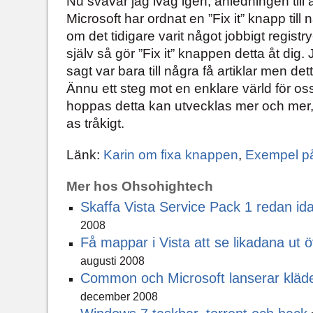
Nu svävar jag iväg igen, anledningen till at
Microsoft har ordnat en ”Fix it” knapp till n
om det tidigare varit något jobbigt regist
själv så gör ”Fix it” knappen detta åt dig.
sagt var bara till några få artiklar men de
Ännu ett steg mot en enklare värld för o
hoppas detta kan utvecklas mer och mer, 
as tråkigt.
Länk:
Karin om fixa knappen
,
Exempel på 
Mer hos Ohsohightech
Skaffa Vista Service Pack 1 redan id
2008
Få mappar i Vista att se likadana ut ö
augusti 2008
Common och Microsoft lanserar kläde
december 2008