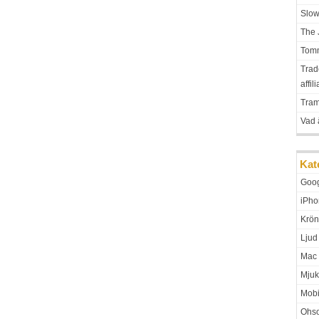
Slo
The 
Tomm
Trad
affil
Tra
Vad 
Kat
Goo
iPho
Krön
Ljud
Mac
Mjuk
Mobi
Ohso