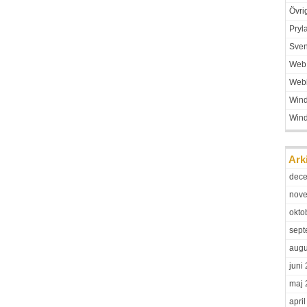
Övri
Pryl
Sven
Web
Web
Win
Win
Ark
dec
nov
okto
sept
augu
juni
maj 
apri