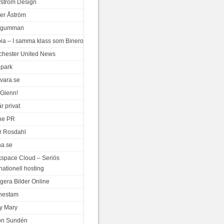
ystrom Design
er Åström
a gumman
ia – I samma klass som Binero
hester United News
park
vara.se
Glenn!
r privat
ne PR
r Rosdahl
a.se
space Cloud – Seriös
nationell hosting
gera Bilder Online
nestam
y Mary
on Sundén