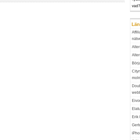
vad??
Län
Affil
nätv
Alter
Alte
Börj
City
moln
Doub
web
Eivo
Elat
Erik
Gert
iPho