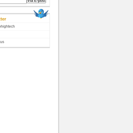
tter
hightech
kus