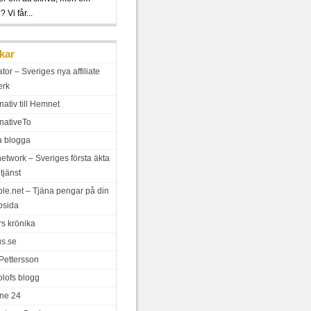
 Vi får...
kar
iator – Sveriges nya affiliate
erk
nativ till Hemnet
rnativeTo
a blogga
network – Sveriges första äkta
tjänst
le.net – Tjäna pengar på din
bsida
rs krönika
us.se
 Pettersson
olofs blogg
ne 24