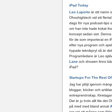
iPad Today
Leo Laporte
är ett namn 
Ohsohightech vid ett flertal 
dags för nya podcast-tips s
om han inte hade kokat ih
koncept sedan sist. Denna 
för de som importerat en iP
efter nya program och spel
hypade teknikpryl så är det
Programledare är Leo själ
Lane
och showen finns både
iPad?
Startups For The Rest Of
Jag har plöjt igenom mäng
bloggar, böcker och artikla
entreprenörskap, företaga
Det är ju trots allt lite det 
på med med bland annat
A
jag vet att många som följ