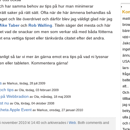
ch har samma behov av tips på hur man minimerar
Kom
 rätt saker på rätt sätt. Ofta när de här ämnena behandlas så
laget och lite överdrivet och därför blev jag väldigt glad när jag
mati
brow
Mike Taber
och
Rob Walling
. Titeln säger det mesta och här
bäre
 vet vad de snackar om men som verkar stå med båda fötterna
upp 
 ena vettiga tipset eller tänkvärda citatet efter det andra.
Jak
inge
ännu 
ligt så tar vi mer än gärna emot era tips på vad ni lyssnar
USA.
ilen eller tableten. Kommentera gärna!
lars
fråg
batte
s
av Markus, tisdag, 28 juli 2009
att...
och tips
av Ola, tisdag, 03 februari 2009
Och 
To på Webbradion
av Ola, måndag, 18 maj 2009
tillb
ust nu
av Ola, lördag, 04 oktober 2008
jag 
kheta Apple Event
av Markus, onsdag, 27 januari 2010
betry
ulla
5 november 2010 kl 14:40 och arkiverades i
Web
. Both comments and
och 
Tyck