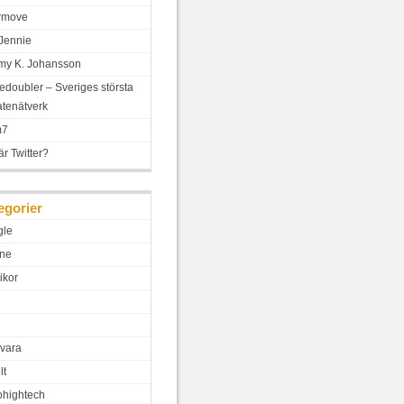
wmove
Jennie
y K. Johansson
edoubler – Sveriges största
iatenätverk
m7
är Twitter?
egorier
gle
ne
ikor
vara
lt
hightech