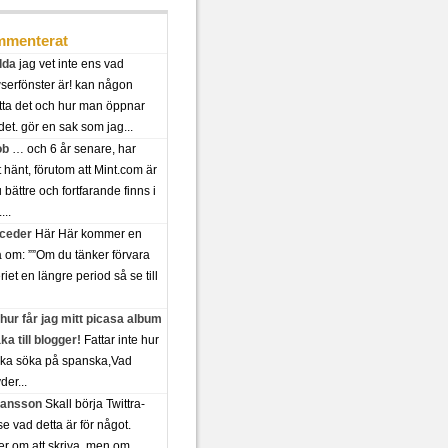
menterat
lda
jag vet inte ens vad
serfönster är! kan någon
tta det och hur man öppnar
det. gör en sak som jag...
ob
… och 6 år senare, har
t hänt, förutom att Mint.com är
bättre och fortfarande finns i
...
 ceder
Här Här kommer en
a om: ””Om du tänker förvara
riet en längre period så se till
hur får jag mitt picasa album
aka till blogger!
Fattar inte hur
ska söka på spanska,Vad
der...
 jansson
Skall börja Twittra-
se vad detta är för något.
er om att skriva, men om