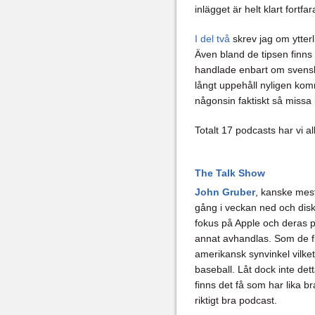
inlägget är helt klart fortfa
I del två
skrev jag om ytterl
Även bland de tipsen finns 
handlade enbart om sven
långt uppehåll nyligen kom
någonsin faktiskt så missa 
Totalt 17 podcasts har vi al
The Talk Show
John Gruber
, kanske mes
gång i veckan ned och disk
fokus på Apple och deras
annat avhandlas. Som de fl
amerikansk synvinkel vilket
baseball. Låt dock inte det
finns det få som har lika b
riktigt bra podcast.