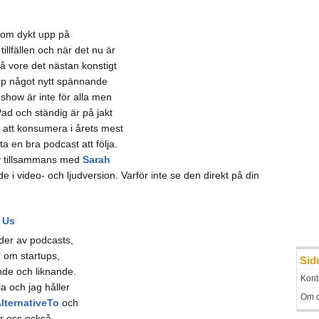
som dykt upp på
tillfällen och när det nu är
å vore det nästan konstigt
op något nytt spännande
show är inte för alla men
ad och ständig är på jakt
 att konsumera i årets mest
ta en bra podcast att följa.
v tillsammans med
Sarah
 i video- och ljudversion. Varför inte se den direkt på din
 Us
der av podcasts,
r om startups,
Sid
nde och liknande.
Kont
Ola och jag håller
Om 
lternativeTo
och
er oss också