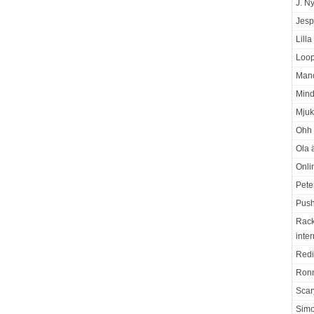
J. N
Jesp
Lill
Loop
Manc
Mind
Mjuk
Ohh 
Ola ä
Onli
Pete
Push
Rack
inter
Redi
Ron
Scar
Sim