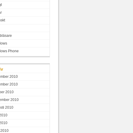
gt
ar
skt
bläsare
dows
dows Phone
iv
ember 2010
ember 2010
ber 2010
ember 2010
sti 2010
 2010
2010
l 2010