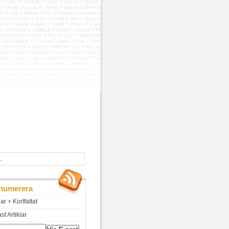
numerera
lar + Kortfattat
t Artiklar