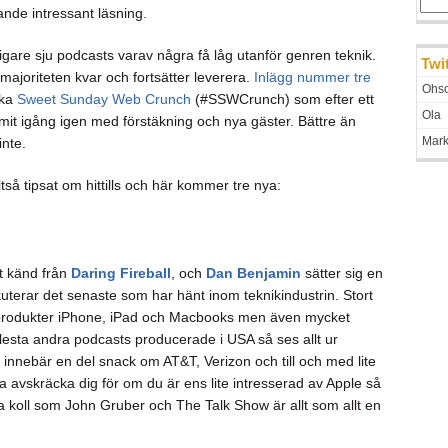
rande intressant läsning.
igare sju podcasts varav några få låg utanför genren teknik.
Twi
majoriteten kvar och fortsätter leverera.
Inlägg nummer tre
Ohso
ska
Sweet Sunday Web Crunch
(#SSWCrunch) som efter ett
Ola
mit igång igen med förstäkning och nya gäster. Bättre än
Mar
inte.
ltså tipsat om hittills och här kommer tre nya:
t känd från
Daring Fireball
, och
Dan Benjamin
sätter sig en
uterar det senaste som har hänt inom teknikindustrin. Stort
 produkter iPhone, iPad och Macbooks men även mycket
esta andra podcasts producerade i USA så ses allt ur
 innebär en del snack om AT&T, Verizon och till och med lite
ta avskräcka dig för om du är ens lite intresserad av Apple så
ra koll som John Gruber och The Talk Show är allt som allt en