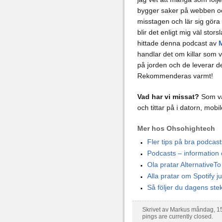
bygger saker på webben o
misstagen och lär sig göra
blir det enligt mig väl stors
hittade denna podcast av
handlar det om killar som
på jorden och de leverar det
Rekommenderas varmt!
Vad har vi missat?
Som van
och tittar på i datorn, mob
Mer hos Ohsohightech
Fler tips på bra podcast
Podcasts – information 
Ola pratar Alternative
Alla pratar om Spotify j
Så följer du dagens ste
Skrivet av Markus måndag, 1
pings are currently closed.