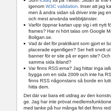
Som
icaaq
sa på Twitter. Sidan är inte 
igenom
W3C validation
. Inser att jag 
men å andra sidan så driver inte jag en
och mest använda webbtjänster.
Varför öppnar kartan upp sig i ett nytt
frames? Har ni hört talas om Google
Boligan.se.
Vad är det för praktikant som gjort er 
placerade egentligen? Ser helt snett ut
banner för er site på er egen site? Och
samma sida ibland?
Var finns RSS:erna? Jag hittar inga ialla
bygga om en sida 2009 och inte ha R
finns RSS någonstans så borde en lut
hitta dem.
Det där var bara ett utdrag av den konstru
ge. Jag har inte prövat medlemsfunktion
med tanke på hur många fel det finns red