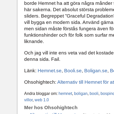
borde Hemnet ha att göra några månder till
här sakerna. Det absolut största problem
sliders. Begreppet ”Graceful Degradatio
vill bygga en modern sida. Använd gärna
men sidan måste förstås fungera även fö
funktionshinder och för folk som surfar m
liknande.
Och jag vill inte ens veta vad det kosta
denna sida. Fail.
Länk:
Hemnet.se
,
Booli.se
,
Boligan.se
,
B
Ohsohightech:
Alternativ till Hemnet för a
Andra bloggar om:
hemnet
,
boligan
,
booli
,
bospin
villor
,
web 1.0
Mer hos Ohsohightech