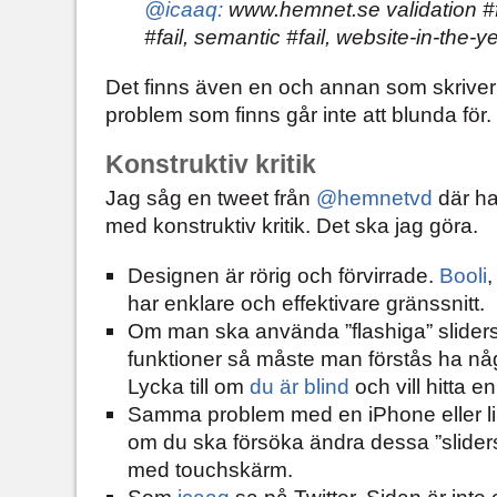
@icaaq:
www.hemnet.se validation #fai
#fail, semantic #fail, website-in-the-y
Det finns även en och annan som skriver
problem som finns går inte att blunda för.
Konstruktiv kritik
Jag såg en tweet från
@hemnetvd
där ha
med konstruktiv kritik. Det ska jag göra.
Designen är rörig och förvirrade.
Booli
,
har enklare och effektivare gränssnitt.
Om man ska använda ”flashiga” sliders
funktioner så måste man förstås ha något
Lycka till om
du är blind
och vill hitta 
Samma problem med en iPhone eller lik
om du ska försöka ändra dessa ”slide
med touchskärm.