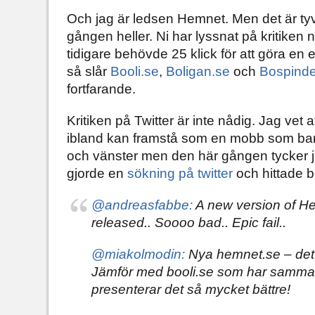
Och jag är ledsen Hemnet. Men det är tyv
gången heller. Ni har lyssnat på kritiken 
tidigare behövde 25 klick för att göra en
så slår
Booli.se
,
Boligan.se
och
Bospinde
fortfarande.
Kritiken på Twitter är inte nådig. Jag vet a
ibland kan framstå som en mobb som bara 
och vänster men den här gången tycker j
gjorde en
sökning på twitter
och hittade b
@andreasfabbe:
A new version of He
released.. Soooo bad.. Epic fail..
@miakolmodin:
Nya hemnet.se – det 
Jämför med booli.se som har samma
presenterar det så mycket bättre!