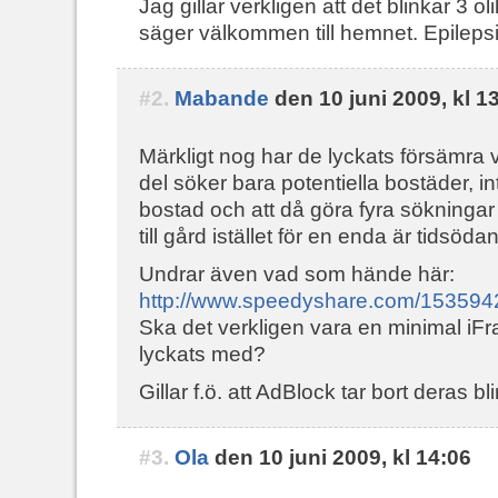
Jag gillar verkligen att det blinkar 3 o
säger välkommen till hemnet. Epilepsi
#2.
Mabande
den 10 juni 2009, kl 1
Märkligt nog har de lyckats försämra v
del söker bara potentiella bostäder, in
bostad och att då göra fyra sökningar 
till gård istället för en enda är tidsö
Undrar även vad som hände här:
http://www.speedyshare.com/153594
Ska det verkligen vara en minimal iFr
lyckats med?
Gillar f.ö. att AdBlock tar bort deras b
#3.
Ola
den 10 juni 2009, kl 14:06