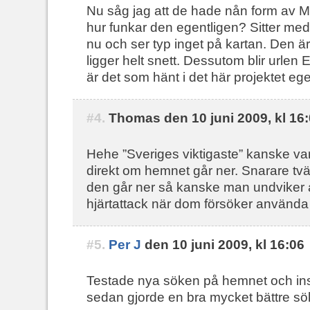
Nu såg jag att de hade nån form av
hur funkar den egentligen? Sitter me
nu och ser typ inget på kartan. Den ä
ligger helt snett. Dessutom blir urlen 
är det som hänt i det här projektet eg
#4.
Thomas den 10 juni 2009, kl 16
Hehe ”Sveriges viktigaste” kanske var a
direkt om hemnet går ner. Snarare tv
den går ner så kanske man undviker at
hjärtattack när dom försöker använda 
#5.
Per J
den 10 juni 2009, kl 16:06
Testade nya söken på hemnet och insåg
sedan gjorde en bra mycket bättre sök